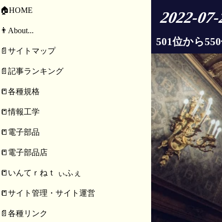
🏠HOME
2022-
👨About...
501位から55
📄サイトマップ
📄記事ランキング
📒各種規格
📒情報工学
📒電子部品
📒電子部品店
📒いんてｒねｔ ぃふぇ
📒サイト管理・サイト運営
📄各種リンク