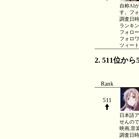
自称AI
す。フォ
調査日時：20
ランキング：
フォロー数：
フォロワー数
ツィート数：
511位から5
Rank
511
日本語ア
せんので
映画,音楽
調査日時：20