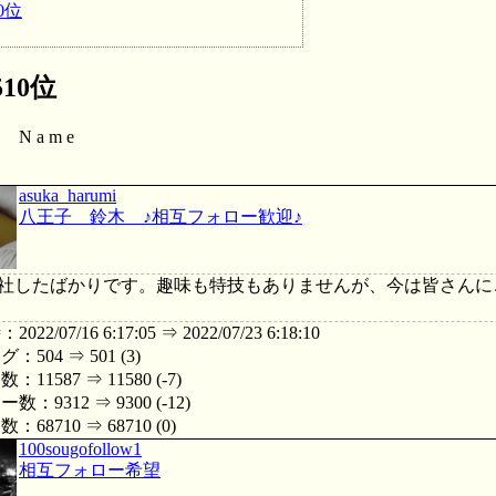
0位
10位
N a m e
asuka_harumi
八王子 鈴木 ♪相互フォロー歓迎♪
に入社したばかりです。趣味も特技もありませんが、今は皆さん
22/07/16 6:17:05 ⇒ 2022/07/23 6:18:10
504 ⇒ 501 (3)
11587 ⇒ 11580 (-7)
：9312 ⇒ 9300 (-12)
68710 ⇒ 68710 (0)
100sougofollow1
相互フォロー希望