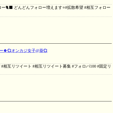
🐈‍⬛ どんどんフォロー増えます⭐️#拡散希望 #相互フォロー
ー🍀💞オンカジ女子@葵💞
RT #相互リツイート #相互リツイート募集 #フォロバ100 #固定リ