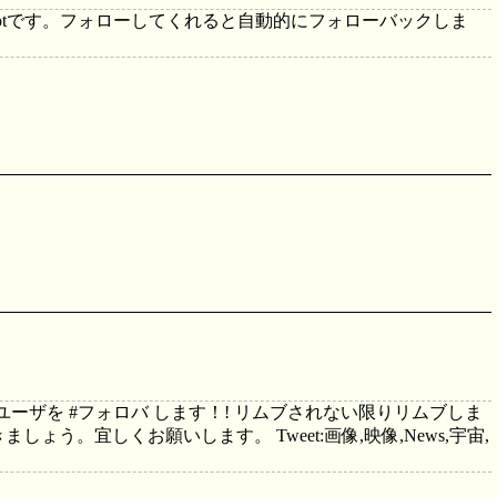
otです。フォローしてくれると自動的にフォローバックしま
ユーザを #フォロバ します！! リムブされない限りリムブしま
う。宜しくお願いします。 Tweet:画像,映像,News,宇宙,