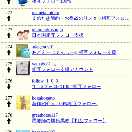
相互フォロー100%
272
mameta_otoku
まめた@節約・お得🎁のリス🏅✨相互フォロー期間⏰
273
nihonkokusougo
日本国相互フォロー支援
274
adagency01
あどえーじぇんしー@相互フォロー支援
275
yamabe81_g
相互フォロー支援アカウント
276
follow_1_0_0
“I” : #フォロバ100 #相互フォロー
277
kogakogatto
新作紹介人-100%相互フォロー-
278
greathorse117
馬券師の勝負馬券【相互フォロー】