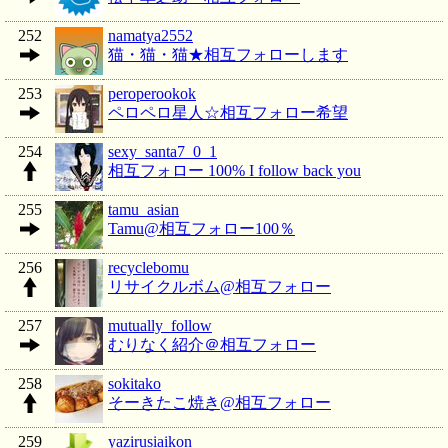
252
namatya2552
猫・猫・猫★相互フォローします
253
peroperookok
ペロペロ星人☆相互フォロー希望
254
sexy_santa7_0_1
相互フォロー 100% I follow back you
255
tamu_asian
Tamu@相互フォロー100％
256
recyclebomu
リサイクルボム@相互フォロー
257
mutually_follow
むりなく紹介＠相互フォロー
258
sokitako
そーきたこ焼き@相互フォロー
259
yazirusiaikon