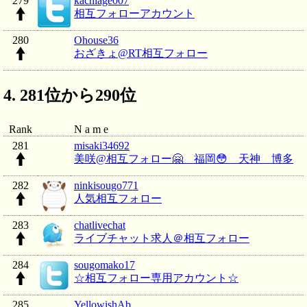
279
kachiage007
相互フォローアカウント
280
Ohouse36
おざきょ@RT相互フォロー
281位から290位
Rank
N a m e
281
misaki34692
美咲@相互フォロー🤗 福岡😳 天神 博多
282
ninkisougo771
人気相互フォロー
283
chatlivechat
ライブチャット求人＠相互フォロー
284
sougomako17
☆相互フォロー専用アカウント☆
285
YellowishAb