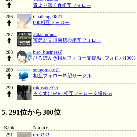
青より碧く⚽相互フォロー
286
Challenge0821
000相互フォロー
287
24tachimina
宝島24立川南店@相互フォロー
288
hiro_businessZ
ひろぽん@相互フォロー支援垢 | フォロバ100%
289
sougomako21
相互フォロー希望サークル
290
rokusuke555
ろくすけ＠RT相互フォロー支援Navi
291位から300位
Rank
N a m e
291
uru3333