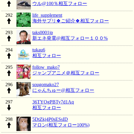
ウル@100％相互フォロー
292
life_supplement
海外サプリ🍀ご紹介🍀相互フォロー
293
taks0001jp
新エネ発電@相互フォロー１００%
294
tukau6
相互フォロー
295
follow_mako7
ジャンプアニメ＠相互フォロー
296
sougomako27
にゃんちゅー@相互フォロー
297
36TYOgPBTy7d1Aq
相互フォロー
298
5DtZkj4P0sESsID
マロン(相互フォロー100%)