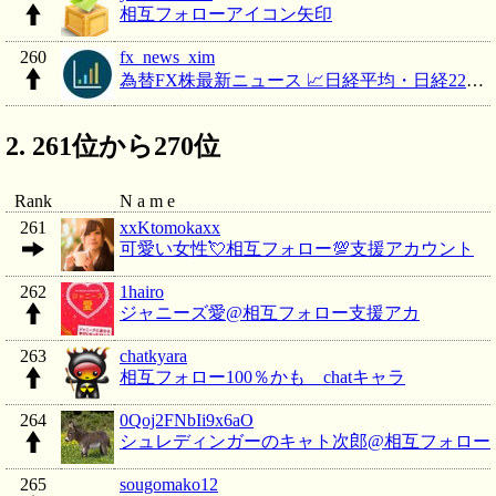
相互フォローアイコン矢印
260
fx_news_xim
為替FX株最新ニュース 📈日経平均・日経225先物・ダウ平均・ダウ先物📉 @相互フォロー
261位から270位
Rank
N a m e
261
xxKtomokaxx
可愛い女性💘相互フォロー💯支援アカウント
262
1hairo
ジャニーズ愛@相互フォロー支援アカ
263
chatkyara
相互フォロー100％かも chatキャラ
264
0Qoj2FNbIi9x6aO
シュレディンガーのキャト次郎@相互フォロー
265
sougomako12