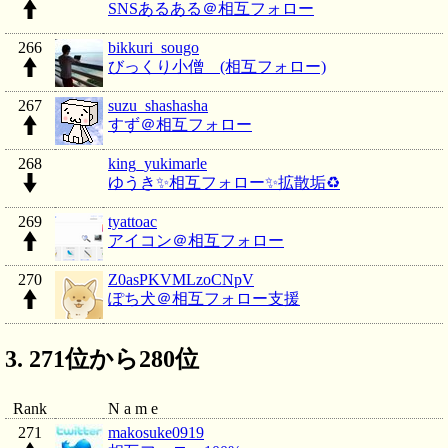
SNSあるある＠相互フォロー
266
bikkuri_sougo
びっくり小僧 (相互フォロー)
267
suzu_shashasha
すず＠相互フォロー
268
king_yukimarle
ゆうき✨相互フォロー✨拡散垢♻️
269
tyattoac
アイコン＠相互フォロー
270
Z0asPKVMLzoCNpV
ぽち犬＠相互フォロー支援
271位から280位
Rank
N a m e
271
makosuke0919