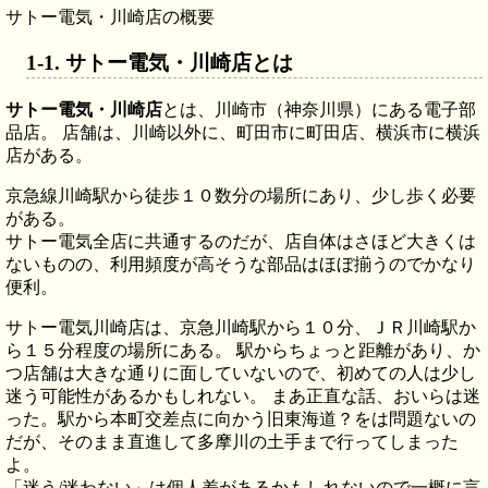
サトー電気・川崎店の概要
サトー電気・川崎店とは
サトー電気・川崎店
とは、川崎市（神奈川県）にある電子部
品店。 店舗は、川崎以外に、町田市に町田店、横浜市に横浜
店がある。
京急線川崎駅から徒歩１０数分の場所にあり、少し歩く必要
がある。
サトー電気全店に共通するのだが、店自体はさほど大きくは
ないものの、利用頻度が高そうな部品はほぼ揃うのでかなり
便利。
サトー電気川崎店は、京急川崎駅から１０分、ＪＲ川崎駅か
ら１５分程度の場所にある。 駅からちょっと距離があり、か
つ店舗は大きな通りに面していないので、初めての人は少し
迷う可能性があるかもしれない。 まあ正直な話、おいらは迷
った。駅から本町交差点に向かう旧東海道？をは問題ないの
だが、そのまま直進して多摩川の土手まで行ってしまった
よ。
「迷う/迷わない」は個人差があるかもしれないので一概に言